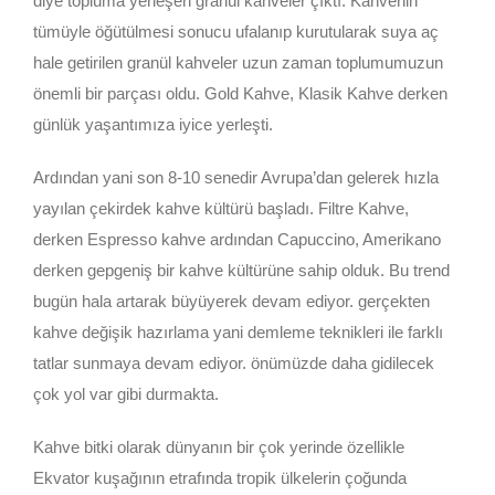
diye topluma yerleşen granül kahveler çıktı. Kahvenin
tümüyle öğütülmesi sonucu ufalanıp kurutularak suya aç
hale getirilen granül kahveler uzun zaman toplumumuzun
önemli bir parçası oldu. Gold Kahve, Klasik Kahve derken
günlük yaşantımıza iyice yerleşti.
Ardından yani son 8-10 senedir Avrupa’dan gelerek hızla
yayılan çekirdek kahve kültürü başladı. Filtre Kahve,
derken Espresso kahve ardından Capuccino, Amerikano
derken gepgeniş bir kahve kültürüne sahip olduk. Bu trend
bugün hala artarak büyüyerek devam ediyor. gerçekten
kahve değişik hazırlama yani demleme teknikleri ile farklı
tatlar sunmaya devam ediyor. önümüzde daha gidilecek
çok yol var gibi durmakta.
Kahve bitki olarak dünyanın bir çok yerinde özellikle
Ekvator kuşağının etrafında tropik ülkelerin çoğunda