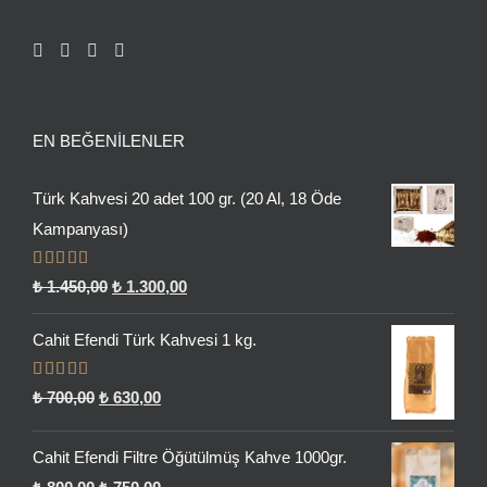
EN BEĞENILENLER
Türk Kahvesi 20 adet 100 gr. (20 Al, 18 Öde
Kampanyası)
5 üzerinden
Orijinal
Şu
₺
1.450,00
₺
1.300,00
5.00
oy aldı
fiyat:
andaki
Cahit Efendi Türk Kahvesi 1 kg.
₺ 1.450,00.
fiyat:
₺ 1.300,00.
5 üzerinden
Orijinal
Şu
₺
700,00
₺
630,00
5.00
oy aldı
fiyat:
andaki
Cahit Efendi Filtre Öğütülmüş Kahve 1000gr.
₺ 700,00.
fiyat:
Orijinal
Şu