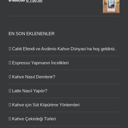
₺
800,00
₺
750,00
₺ 630,00.
fiyat:
andaki
₺ 800,00.
fiyat:
₺ 750,00.
EN SON EKLENENLER
Cahit Efendi ve Avdimio Kahve Dünyası’na hoş geldiniz.
Espresso Yapmanın İncelikleri
Kahve Nasıl Demlenir?
Latte Nasıl Yapılır?
Kahve için Süt Köpürtme Yöntemleri
Kahve Çekirdeği Türleri